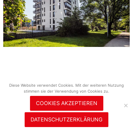
Diese Website verwendet Cookies. Mit der weiteren Nutzung
stimmen sie der Verwendung von Cookies zu.
COOKIES AKZEPTIEREN
DATENSCHUTZERKLÄRUNG
© 2026
rolf
disch
Diese Website verwendet Cookies. Mit der weiteren Nutzung stimmen sie der Verwendung