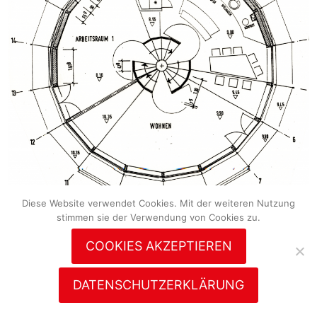
Diese Website verwendet Cookies. Mit der weiteren Nutzung
stimmen sie der Verwendung von Cookies zu.
COOKIES AKZEPTIEREN
DATENSCHUTZERKLÄRUNG
© 2026
rolf
disch
Diese Website verwendet Cookies. Mit der weiteren Nutzung stimmen sie der Verwendung