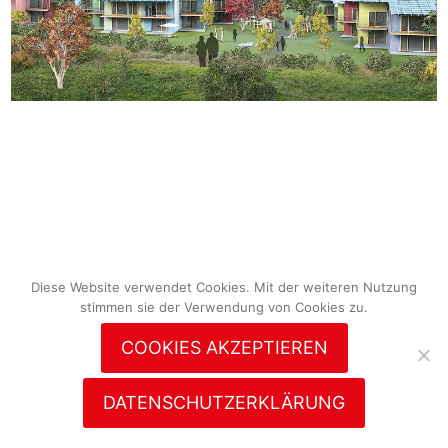
Diese Website verwendet Cookies. Mit der weiteren Nutzung
stimmen sie der Verwendung von Cookies zu.
COOKIES AKZEPTIEREN
DATENSCHUTZERKLÄRUNG
© 2026
rolf
disch
Diese Website verwendet Cookies. Mit der weiteren Nutzung stimmen sie der Verwendung