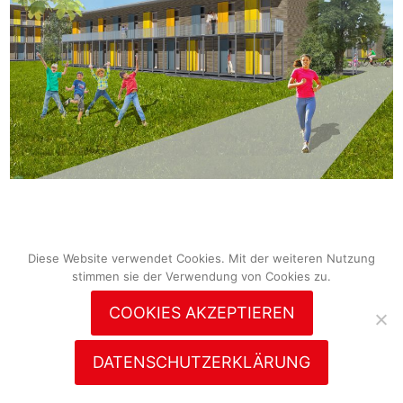
Diese Website verwendet Cookies. Mit der weiteren Nutzung
stimmen sie der Verwendung von Cookies zu.
COOKIES AKZEPTIEREN
DATENSCHUTZERKLÄRUNG
© 2026
rolf
disch
Diese Website verwendet Cookies. Mit der weiteren Nutzung stimmen sie der Verwendung