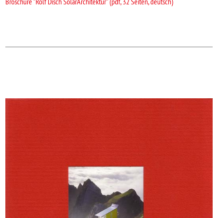
Broschüre "Rolf Disch SolarArchitektur" (pdf, 32 Seiten, deutsch)