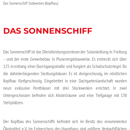
Das Sonnenschiff Südwesten (Kopfbau)
DAS SONNENSCHIFF
Das Sonnenschiff ist das Dienstleistungszentrum der Solarsiedlung in Freiburg
– und der erste Gewerbebau in Plusenergiebauweise. Es erstreckt sich über
125 m entlang einer Durchgangsstraße und fungiert als Schallschutzriegel für
die dahinterliegenden Siedlungshäuser. Es ist dreigeschossig, im nördlichen
Kopfbau fünfgeschossig. Eingebettet in eine Dachgartenlandschaft wurden
neun exklusive Penthäuser mit drei Stockwerken errichtet. In zwei
Untergeschossen befinden sich Abstellräume und eine Tiefgarage mit 138
Stellplätzen.
Der Kopfbau des Sonnenschiffs befindet sich im Besitz des renommierten
Ökoinstitut e.V. Im Erdgeschoss des Hauptbaus sind größere Verkaufsflächen