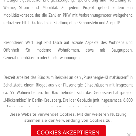
Wärme, Strom und Mobilität. Zu jedem Projekt gehört zudem ein
Mobilitätskonzept, das die Zahl an PKW mit Verbrennungsmotor weitgehend
reduzieren hilft. Das Ideal: die Siedlung ohne Schornstein und Auspuff!
Besonderen Wert legt Rolf Disch auf soziale Aspekte des Wohnens und
Offenheit für moderne Wohnformen, etwa mit Baugruppen,
Generationenhäusern oder Clusterwohnungen.
Derzeit arbeitet das Büro zum Beispiel an den „Plusenergie-Klimahäusern“ in
Schallstadt, einem Riegel aus vier Plusenergie-Einzelhäusern mit insgesamt
ca. 55 Wohneinheiten. Im Bau befindet sich das Genossenschaftsprojekt
„Möckernkiez“ in Berlin-Kreuzberg. Drei der Gebäude (mit insgesamt ca. 6.800
m
Wohnfläche) wurden von Rolf Disch SolarArchitektur geplant.
2
Diese Website verwendet Cookies. Mit der weiteren Nutzung
stimmen sie der Verwendung von Cookies zu.
COOKIES AKZEPTIEREN